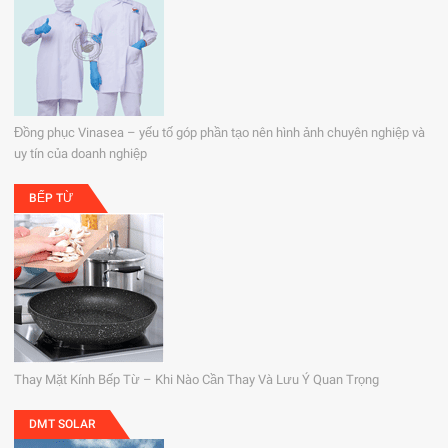
Đồng phục Vinasea – yếu tố góp phần tạo nên hình ảnh chuyên nghiệp và
uy tín của doanh nghiệp
BẾP TỪ
Thay Mặt Kính Bếp Từ – Khi Nào Cần Thay Và Lưu Ý Quan Trọng
DMT SOLAR