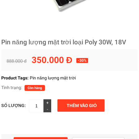
Pin năng lượng mặt trời loại Poly 30W, 18V
350.000 Đ
888.000 đ
-30%
Product Tags:
Pin năng lượng mặt trời
Tình trạng:
Còn hàng
+
SỐ LƯỢNG:
THÊM VÀO GIỎ
-