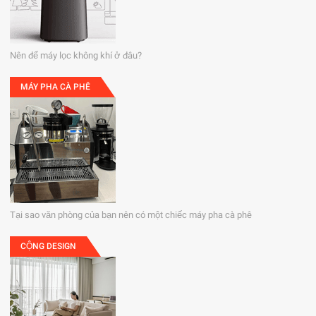
Nên để máy lọc không khí ở đâu?
MÁY PHA CÀ PHÊ
Tại sao văn phòng của bạn nên có một chiếc máy pha cà phê
CỘNG DESIGN