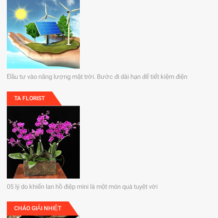
Đầu tư vào năng lượng mặt trời. Bước đi dài hạn để tiết kiệm điện
TA FLORIST
05 lý do khiến lan hồ điệp mini là một món quà tuyệt vời
CHÁO GIẢI NHIỆT