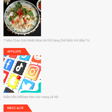
7 Món Cháo Giải Nhiệt Mùa Hè Dễ Dàng Chế Biến Với Bếp Từ
AFFILIATE
Kiếm tiền Affiliate trên các mạng xã hội
MECC ALTE